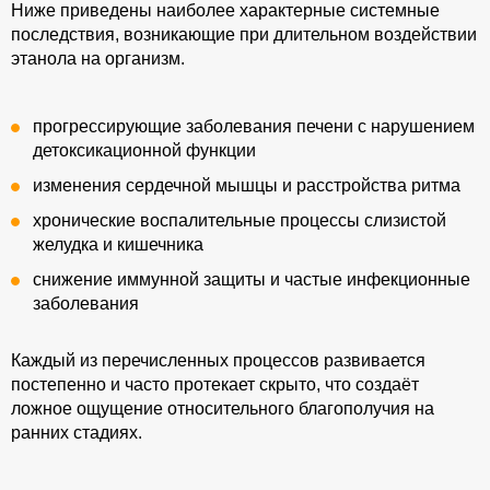
Ниже приведены наиболее характерные системные
Оставить отзыв
последствия, возникающие при длительном воздействии
этанола на организм.
Оцените статью:
★
★
★
★
★
прогрессирующие заболевания печени с нарушением
детоксикационной функции
изменения сердечной мышцы и расстройства ритма
СПАСИБО!
хронические воспалительные процессы слизистой
желудка и кишечника
Ваша заявка
снижение иммунной защиты и частые инфекционные
заболевания
отправлена
Каждый из перечисленных процессов развивается
постепенно и часто протекает скрыто, что создаёт
ложное ощущение относительного благополучия на
ранних стадиях.
Оставить отзыв
Мы обеспечиваем полную
конфиденциальность