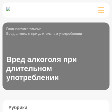
Алкоголизм
Наркомания
Главная
Алкоголизм
Препараты
Вред алкоголя при длительном употреблении
Психиатрия
Здоровье
Лечение
Вред алкоголя при
длительном
употреблении
Рубрики