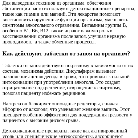
Для выведения токсинов из организма, облегчения
абстиненции часто используют детоксикационные препараты,
такие как тиамин или магний. Эти лекарства помогают
восстановить нарушенные функции организма, уменьшить
симптомы алкогольного отравления. Витамины группы В,
особенно В1, В6, В12, также играют важную роль в
восстановлении организма после запоя, улучшая нервную
проводимость, а также обменные процессы.
Как действуют таблетки от запоя на организм?
Таблетки от запоя действуют по-разному в зависимости от их
состава, механизма действия. Дисульфирам вызывает
накопление ацетальдегида в крови, что приводит к сильной
интоксикации при употреблении алкоголя. Это создает
отрицательное подкрепление, отвращение к спиртному,
помогая пациенту избежать рецидивов.
Налтрексон блокирует опиоидные рецепторы, снижая
эйфорию от алкоголя, что уменьшает желание выпить. Этот
препарат особенно эффективен для поддержания трезвости у
пациентов с высоким риском срыва.
Детоксикационные препараты, такие как активированный
уголь или специфические энтеросорбенты, адсорбируют