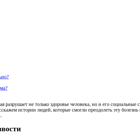
ьно?
зма?
я разрушает не только здоровье человека, но и его социальные 
асскажем истории людей, которые смогли преодолеть эту болезнь
.
звости