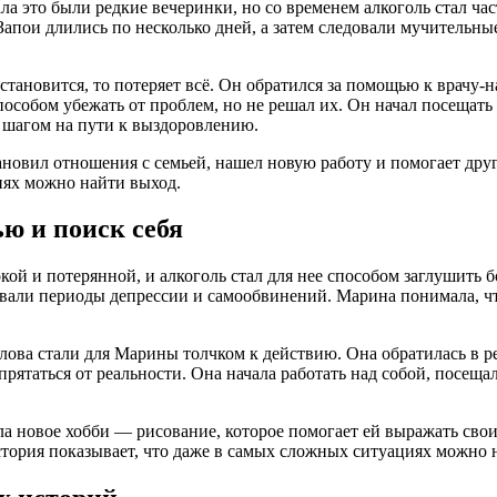
ала это были редкие вечеринки, но со временем алкоголь стал ча
Запои длились по несколько дней, а затем следовали мучительные
становится, то потеряет всё. Он обратился за помощью к врачу-
способом убежать от проблем, но не решал их. Он начал посещат
 шагом на пути к выздоровлению.
ановил отношения с семьей, нашел новую работу и помогает др
иях можно найти выход.
ю и поиск себя
кой и потерянной, и алкоголь стал для нее способом заглушить б
овали периоды депрессии и самообвинений. Марина понимала, что
 слова стали для Марины толчком к действию. Она обратилась в 
прятаться от реальности. Она начала работать над собой, посеща
а новое хобби — рисование, которое помогает ей выражать свои
стория показывает, что даже в самых сложных ситуациях можно 