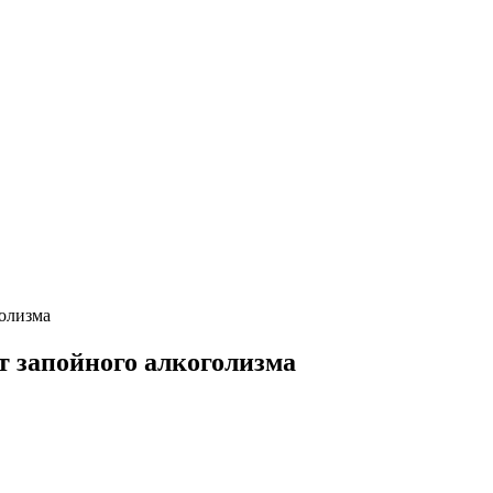
голизма
т запойного алкоголизма