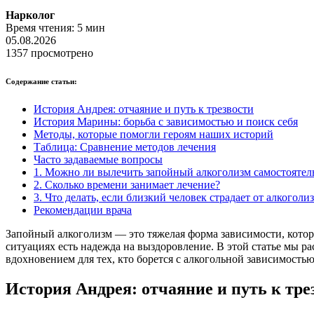
Нарколог
Время чтения:
5
мин
05.08.2026
1357 просмотрено
Содержание статьи:
История Андрея: отчаяние и путь к трезвости
История Марины: борьба с зависимостью и поиск себя
Методы, которые помогли героям наших историй
Таблица: Сравнение методов лечения
Часто задаваемые вопросы
1. Можно ли вылечить запойный алкоголизм самостоятел
2. Сколько времени занимает лечение?
3. Что делать, если близкий человек страдает от алкоголи
Рекомендации врача
Запойный алкоголизм — это тяжелая форма зависимости, котора
ситуациях есть надежда на выздоровление. В этой статье мы р
вдохновением для тех, кто борется с алкогольной зависимостью
История Андрея: отчаяние и путь к тре