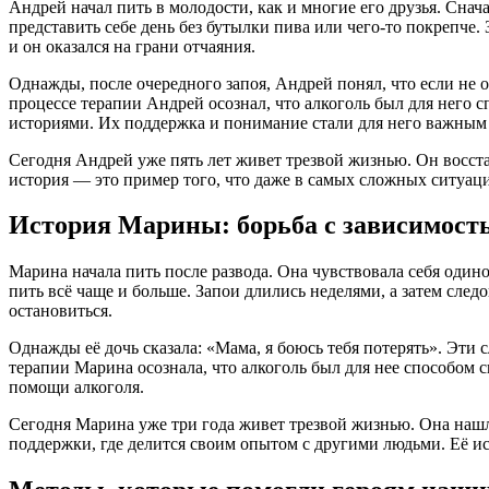
Андрей начал пить в молодости, как и многие его друзья. Снач
представить себе день без бутылки пива или чего-то покрепче. 
и он оказался на грани отчаяния.
Однажды, после очередного запоя, Андрей понял, что если не о
процессе терапии Андрей осознал, что алкоголь был для него 
историями. Их поддержка и понимание стали для него важным
Сегодня Андрей уже пять лет живет трезвой жизнью. Он восст
история — это пример того, что даже в самых сложных ситуац
История Марины: борьба с зависимость
Марина начала пить после развода. Она чувствовала себя одино
пить всё чаще и больше. Запои длились неделями, а затем след
остановиться.
Однажды её дочь сказала: «Мама, я боюсь тебя потерять». Эти
терапии Марина осознала, что алкоголь был для нее способом с
помощи алкоголя.
Сегодня Марина уже три года живет трезвой жизнью. Она нашл
поддержки, где делится своим опытом с другими людьми. Её и