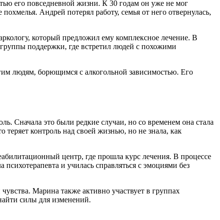
стью его повседневной жизни. К 30 годам он уже не мог
 похмелья. Андрей потерял работу, семья от него отвернулась,
наркологу, который предложил ему комплексное лечение. В
ь группы поддержки, где встретил людей с похожими
угим людям, борющимся с алкогольной зависимостью. Его
оль. Сначала это были редкие случаи, но со временем она стала
 теряет контроль над своей жизнью, но не знала, как
реабилитационный центр, где прошла курс лечения. В процессе
ла психотерапевта и училась справляться с эмоциями без
 чувства. Марина также активно участвует в группах
найти силы для изменений.