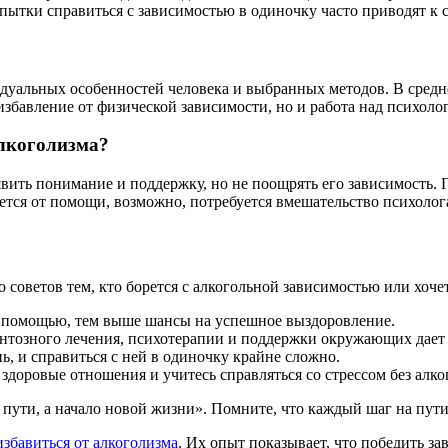
опытки справиться с зависимостью в одиночку часто приводят к
идуальных особенностей человека и выбранных методов. В средн
 избавление от физической зависимости, но и работа над психол
алкоголизма?
явить понимание и поддержку, но не поощрять его зависимость.
ается от помощи, возможно, потребуется вмешательство психоло
о советов тем, кто борется с алкогольной зависимостью или хоче
а помощью, тем выше шансы на успешное выздоровление.
тозного лечения, психотерапии и поддержки окружающих дает 
, и справиться с ней в одиночку крайне сложно.
здоровые отношения и учитесь справляться со стрессом без алко
ц пути, а начало новой жизни». Помните, что каждый шаг на пут
збавиться от алкоголизма
. Их опыт показывает, что победить з